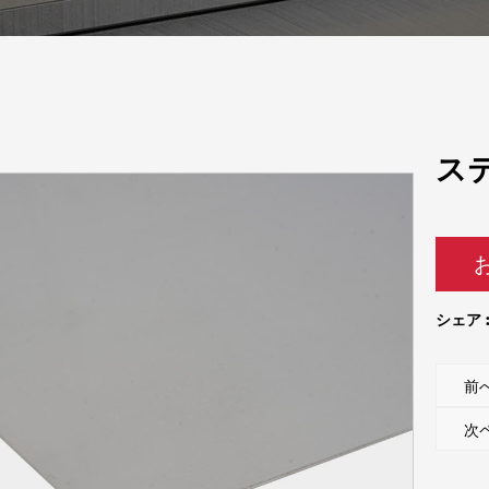
ス
シェア 
前
次