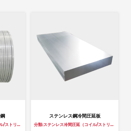
ステンレス鋼冷間圧延板
ス
分類:ステンレス冷間圧延（コイル/ストリップ/シート）