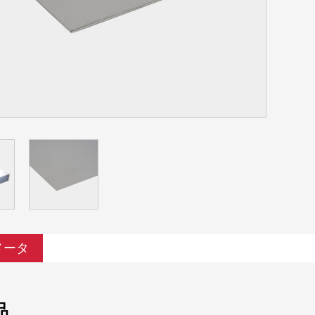
メータ
品