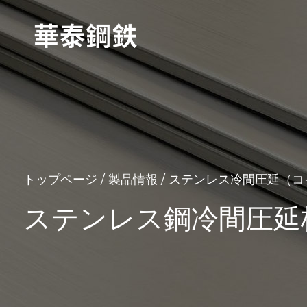
トップページ
/
製品情報
/
ステンレス冷間圧延（コ
ステンレス鋼冷間圧延