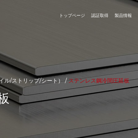
トップページ
認証取得
製品情報
イル/ストリップ/シート）
/
ステンレス鋼冷間圧延板
板