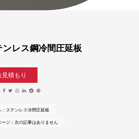
テンレス鋼冷間圧延板
お見積もり
:
へ：ステンレス冷間圧延板
ページ：次の記事はありません